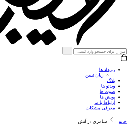
رویداد ها
زبان تبیین
بلاگ
ویدئو ها
صوت ها
پویش ها
ارتباط با ما
معرفی مشکات
خانه
سامری در آتش