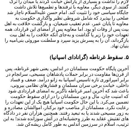
لازم را نداشت و بسیاری از یارانش خیانت کردند یا میدان را ترک
گفتند. از سوی دیگر، معاویه با ترفندها و تطمیع‌ها تلاش داشت
جایگاه سیاسی خود را تثبیت کند. امام حسن علیه‌السلام ناچار شد
صلحی را بپذیرد که شامل شروطی نظیر واگذاری حکومت به
معاویه تا پایان عمر، عدم تعقیب شیعیان، و بازگشت خلافت به اهل
بیت پس از وفات او بود. اما معاویه پس از امضای این قرارداد، همه
تعهدات خود را زیر پا گذاشت و به‌جای آنکه خلافت را به اهل بیت
بازگرداند، آن را به پسرش یزید سپرد و سلطنت موروثی بنی‌امیه را
بنیان نهاد.
۵. سقوط غرناطه (گرانادای اسپانیا)
آخرین پایگاه حکومت مسلمانان در اندلس، یعنی شهر غرناطه، پس
از قرن‌ها مقاومت در برابر حملات پادشاهان مسیحی، سرانجام در
برابر امپراتوری تازه تاسیس اسپانیا به زانو درآمد. ضعف و فساد
داخلی، خیانت برخی سران مسلمان و فشارهای نظامی بیرونی،
باعث شد که آخرین امیر غرناطه ناگزیر به امضای قراردادی شود
که امنیت جان، مال و دین مسلمانان را در ازای سقوط حکومت
تضمین می‌کرد. با این حال حکومت اسپانیا هیچ یک از این تعهدات را
رعایت نکرد. مسلمانان از مناصب خود برکنار، اموالشان مصادره و
به زور مسیحی شدند یا به تبعید رفتند. همچنین هزاران نفر در دادگاه
های تفتیش عقاید به طرز وحشیانه‌ای در آتش سوزانده شدند! به این
ترتیب، اسلام در سرزمین آندلس به طور کامل ریشه‌کن شد.