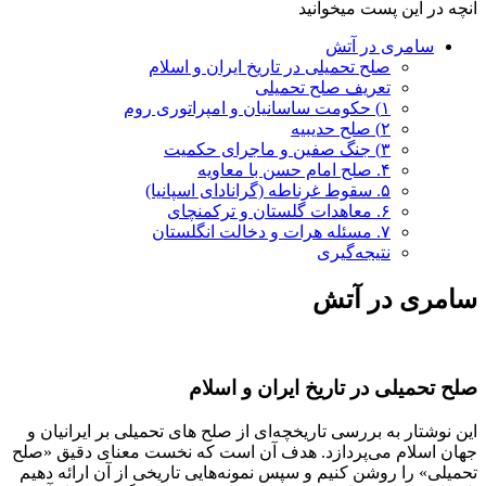
آنچه در این پست میخوانید
سامری در آتش
صلح تحمیلی در تاریخ ایران و اسلام
تعریف صلح تحمیلی
۱) حکومت ساسانیان و امپراتوری روم
۲) صلح حدیبیه
۳) جنگ صفین و ماجرای حکمیت
۴. صلح امام حسن با معاویه
۵. سقوط غرناطه (گرانادای اسپانیا)
۶. معاهدات گلستان و ترکمنچای
۷. مسئله هرات و دخالت انگلستان
نتیجه‌گیری
سامری در آتش
صلح تحمیلی در تاریخ ایران و اسلام
این نوشتار به بررسی تاریخچه‌ای از صلح‌ های تحمیلی بر ایرانیان و
جهان اسلام می‌پردازد. هدف آن است که نخست معنای دقیق «صلح
تحمیلی» را روشن کنیم و سپس نمونه‌هایی تاریخی از آن ارائه دهیم