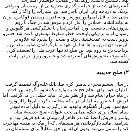
بهایی سنگین داشت. رومی‌ها در مقابل، خواستار امتیازات
گسترده‌ای شدند، از جمله واگذاری بخش‌هایی از ارمنستان و نواحی
نزدیک به دریاچه وان. ایران ناچار شد این امتیازات را واگذار کند.
مدتی بعد، با قتل امپراتور موریس و به قدرت رسیدن فوکاس، ایران
به بهانه انتقام، حملاتی را آغاز کرد و موفق شد در جنگ با روم
پیروزی‌هایی به‌دست آورد. اما سرانجام با لشکرکشی هراکلیوس و
رسیدن او به نزدیکی پایتخت، خطر سقوط تیسفون باعث شد خسرو
پرویز دست به عقب‌نشینی بزند و صلحی را بپذیرد که علاوه بر
بازپس‌دادن سرزمین‌ها، شامل تعهد به بازگرداندن صلیب مقدس و
پرداخت باج به روم بود. این صلح نه تنها عزت ملی را تضعیف کرد،
بلکه موجب شورش‌های گسترده شد و خسرو پرویز نیز در نهایت
کشته شد.
۲) صلح حدیبیه
در سال ششم هجری، پیامبر اکرم صلی‌الله‌علیه‌وآله تصمیم گرفت
با یاران خود برای انجام حج عمره‌ وارد مکه شود. اگرچه این اقدام
در ماه حرام انجام شد و از نظر شرعی نباید جنگی در می‌گرفت، اما
قریش با حضور مسلمانان در مکه مخالفت کرد و آن‌ها را از ورود
منع نمود. پس از گفتگوها و تهدید به درگیری، به دلیل آماده نبودن
سپاه اسلام برای جنگ، پیمانی تحت عنوان «صلح حدیبیه» میان
پیامبر و قریش امضا شد. در ظاهر این پیمان به نفع قریش بود؛ و
شرایطی مانند بازگرداندن هر مسلمانی که از مکه به مدینه مهاجرت
کند را شامل می‌شد، بدون آن‌که این حق متقابلاً برای مسلمانان در