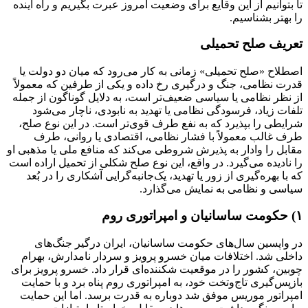
تا بتوانیم از این وقایع برای وضعیت امروز عبرت بگیریم و راه آینده
را بهتر بشناسیم.
تعریف صلح تحمیلی
اصطلاح «صلح تحمیلی» زمانی به کار می‌رود که میان دو دولت یا
قدرت نظامی، جنگ و درگیری رخ داده و یکی از طرفین که معمولاً
از نظر نظامی یا سیاسی ضعیف‌تر است، به دلایل گوناگون از جمله
تلفات زیاد، فرسودگی نظامی یا تهدید به نابودی، ناچار می‌شود
شرایطی را بپذیرد که به نفع طرف قوی‌تر است. در این نوع صلح،
طرف غالب معمولاً با فشار نظامی، اقتصادی یا روانی، طرف
مقابل را وادار به پذیرش شروطی می‌کند که منافع ملی یا مذهبی او
را نادیده می‌گیرد. در واقع، این نوع صلح شکلی از تحمیل اراده است
که با بهره‌گیری از زور یا تهدید، یک‌جانبه‌گرایی آشکاری را در بُعد
سیاسی و نظامی به نمایش می‌گذارد.
۱) حکومت ساسانیان و امپراتوری روم
در واپسین سال‌های حکومت ساسانیان، ایران درگیر جنگ‌های
داخلی شد. اختلافات میان خسرو پرویز و سردار نامدارش، بهرام
چوبین، کشور را در موقعیت شکننده‌ای قرار داد. خسرو پرویز برای
بازپس‌گیری تاج‌وتخت خود، به امپراتوری روم پناه برد و با حمایت
امپراتور موریس موفق شد دوباره به قدرت برسد. اما این حمایت