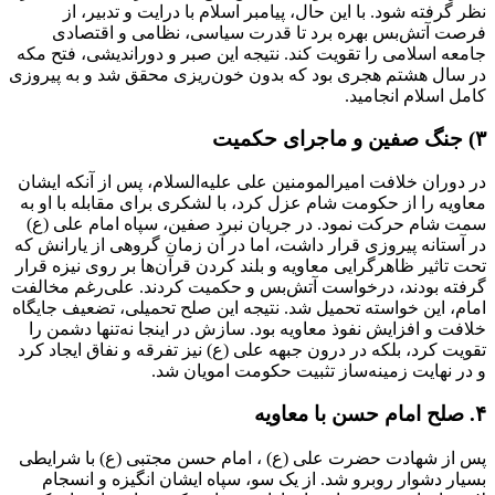
نظر گرفته شود. با این حال، پیامبر اسلام با درایت و تدبیر، از
فرصت آتش‌بس بهره برد تا قدرت سیاسی، نظامی و اقتصادی
جامعه اسلامی را تقویت کند. نتیجه این صبر و دوراندیشی، فتح مکه
در سال هشتم هجری بود که بدون خون‌ریزی محقق شد و به پیروزی
کامل اسلام انجامید.
۳) جنگ صفین و ماجرای حکمیت
در دوران خلافت امیرالمومنین علی علیه‌السلام، پس از آنکه ایشان
معاویه را از حکومت شام عزل کرد، با لشکری برای مقابله با او به
سمت شام حرکت نمود. در جریان نبرد صفین، سپاه امام علی (ع)
در آستانه پیروزی قرار داشت، اما در آن زمان گروهی از یارانش که
تحت تاثیر ظاهرگرایی معاویه و بلند کردن قرآن‌ها بر روی نیزه قرار
گرفته بودند، درخواست آتش‌بس و حکمیت کردند. علی‌رغم مخالفت
امام، این خواسته تحمیل شد. نتیجه این صلح تحمیلی، تضعیف جایگاه
خلافت و افزایش نفوذ معاویه بود. سازش در اینجا نه‌تنها دشمن را
تقویت کرد، بلکه در درون جبهه علی (ع) نیز تفرقه و نفاق ایجاد کرد
و در نهایت زمینه‌ساز تثبیت حکومت امویان شد.
۴. صلح امام حسن با معاویه
پس از شهادت حضرت علی (ع) ، امام حسن مجتبی (ع) با شرایطی
بسیار دشوار روبرو شد. از یک سو، سپاه ایشان انگیزه و انسجام