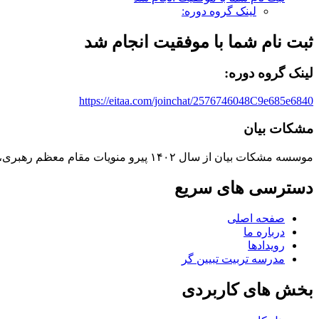
لینک گروه دوره:
ثبت نام شما با موفقیت انجام شد
لینک گروه دوره:
https://eitaa.com/joinchat/2576746048C9e685e6840
مشکات بیان
موسسه مشکات بیان از سال ۱۴۰۲ پیرو منویات مقام معظم رهبری، در حوزه جهاد تبیین فعالیت می‌کند.
دسترسی های سریع
صفحه اصلی
درباره ما
رویدادها
مدرسه تربیت تبیین گر
بخش های کاربردی