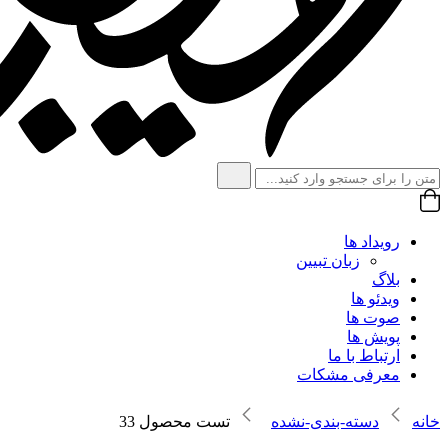
رویداد ها
زبان تبیین
بلاگ
ویدئو ها
صوت ها
پویش ها
ارتباط با ما
معرفی مشکات
خانه
دسته-بندی-نشده
تست محصول 33