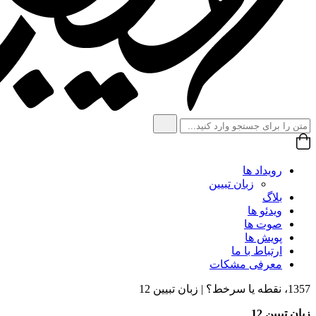
رویداد ها
زبان تبیین
بلاگ
ویدئو ها
صوت ها
پویش ها
ارتباط با ما
معرفی مشکات
1357، نقطه یا سرخط؟ | زبان تبیین 12
زبان تبیین 12