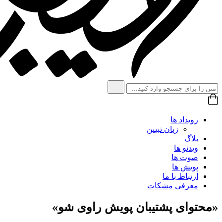
رویداد ها
زبان تبیین
بلاگ
ویدئو ها
صوت ها
پویش ها
ارتباط با ما
معرفی مشکات
«محتوای پشتیبان پویش راوی شو»